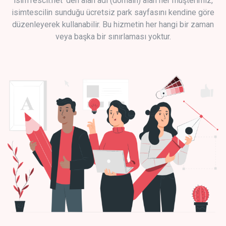
isimTescil.net 'den alan adı (domain) alan her müşterimiz,
isimtescilin sunduğu ücretsiz park sayfasını kendine göre
düzenleyerek kullanabilir. Bu hizmetin her hangi bir zaman
veya başka bir sınırlaması yoktur.