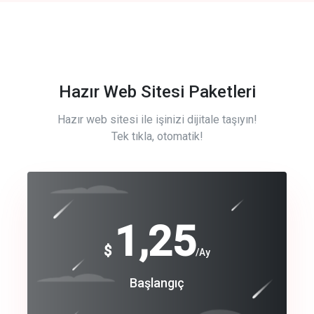
Hazır Web Sitesi Paketleri
Hazır web sitesi ile işinizi dijitale taşıyın!
Tek tıkla, otomatik!
Free
1,25
$
/Ay
Basic
Başlangıç