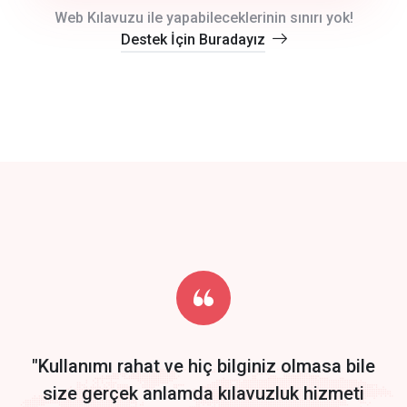
crm auto cync
Web Kılavuzu ile yapabileceklerinin sınırı yok!
Destek İçin Buradayız
click to call back
track energy costs
predictive dialing
Get Started
Start by trying our service for 30 days free trial no credit card
required.
"Kullanımı rahat ve hiç bilginiz olmasa bile
size gerçek anlamda kılavuzluk hizmeti