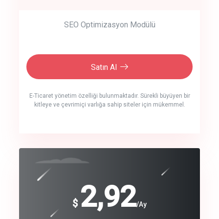
SEO Optimizasyon Modülü
Satın Al
E-Ticaret yönetim özelliği bulunmaktadır. Sürekli büyüyen bir
kitleye ve çevrimiçi varlığa sahip siteler için mükemmel.
crm auto cync
click to call back
240
2,92
$
$
/year
/Ay
track energy costs