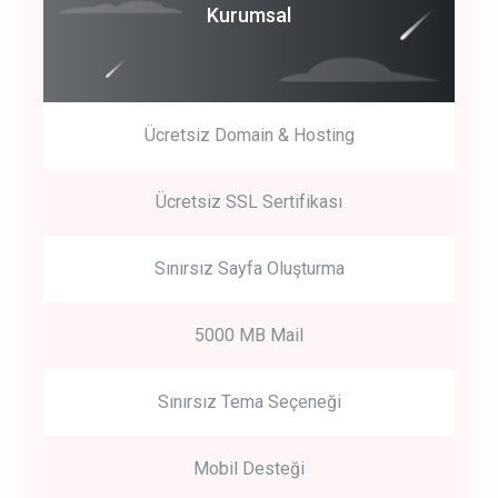
Coroprate
Kurumsal
predictive dialing
Ücretsiz Domain & Hosting
Get Started
Ücretsiz SSL Sertifikası
Start by trying our service for 30 days free trial no credit card
required.
Sınırsız Sayfa Oluşturma
5000 MB Mail
Sınırsız Tema Seçeneği
Mobil Desteği